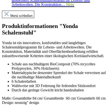
langlebiges Schalenstuhlprogramm für Lebens- und
Arbeitswelten. Die Konstruktion…
Mehr
Menü schließen
Produktinformationen "Yonda
Schalenstuhl"
Yonda ist ein innovatives, konfortables und langlebiges
Schalenstuhlprogramm für Lebens- und Arbeitswelten. Die
Konstruktion, Materialität und Oberflächenbearbeitung erfüllen
zukunftsweisende Kriterien einer ökologischen Kreislaufwirtschaft.
Schale aus nachhaltigem BioComposit (70% recyceltes
Prolyproylen, 30% Holzfasern)
Materialtypische denzenter Sprenkel der Schale verweisen auf
die nachhaltige Materialherkunft
6 Schalenfarben
Wahlweise mit 3D Federung für federnden Sitzkomfort
Durch das geringe Gewicht leicht handzuhaben
Maße: Gesamthöhe 84 cm/ Gesamtbreite 60 cm/ Gesamttiefe 60 cm
Design: neunzig° design