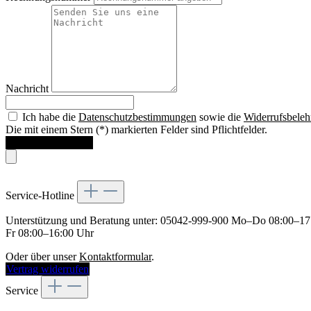
Nachricht
Ich habe die
Datenschutzbestimmungen
sowie die
Widerrufsbele
Die mit einem Stern (*) markierten Felder sind Pflichtfelder.
Widerruf bestätigen
Service-Hotline
Unterstützung und Beratung unter:
05042-999-900
Mo–Do 08:00–17
Fr 08:00–16:00 Uhr
Oder über unser
Kontaktformular
.
Vertrag widerrufen
Service