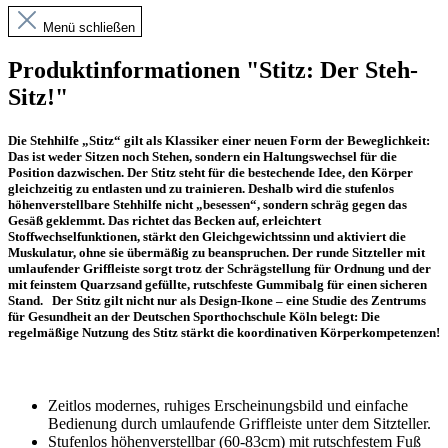
Menü schließen
Produktinformationen "Stitz: Der Steh-
Sitz!"
Die Stehhilfe „Stitz“ gilt als Klassiker einer neuen Form der Beweglichkeit:
Das ist weder Sitzen noch Stehen, sondern ein Haltungswechsel für die
Position dazwischen. Der Stitz steht für die bestechende Idee, den Körper
gleichzeitig zu entlasten und zu trainieren. Deshalb wird die stufenlos
höhenverstellbare Stehhilfe nicht „besessen“, sondern schräg gegen das
Gesäß geklemmt. Das richtet das Becken auf, erleichtert
Stoffwechselfunktionen, stärkt den Gleichgewichtssinn und aktiviert die
Muskulatur, ohne sie übermäßig zu beanspruchen. Der runde Sitzteller mit
umlaufender Griffleiste sorgt trotz der Schrägstellung für Ordnung und der
mit feinstem Quarzsand gefüllte, rutschfeste Gummibalg für einen sicheren
Stand. Der Stitz gilt nicht nur als Design-Ikone – eine Studie des Zentrums
für Gesundheit an der Deutschen Sporthochschule Köln belegt: Die
regelmäßige Nutzung des Stitz stärkt die koordinativen Körperkompetenzen!
Zeitlos modernes, ruhiges Erscheinungsbild und einfache
Bedienung durch umlaufende Griffleiste unter dem Sitzteller.
Stufenlos höhenverstellbar (60-83cm) mit rutschfestem Fuß